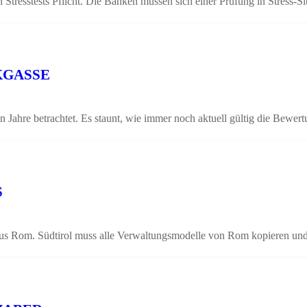
tresstests Pflicht. Die Banken müssen sich einer Prüfung in Stress-S
KGASSE
Jahre betrachtet. Es staunt, wie immer noch aktuell gültig die Bewe
S
aus Rom. Südtirol muss alle Verwaltungsmodelle von Rom kopieren u