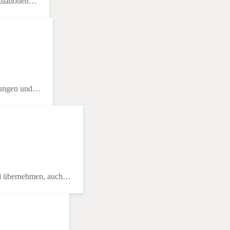
ituationen…
rtungen und…
nd übernehmen, auch…